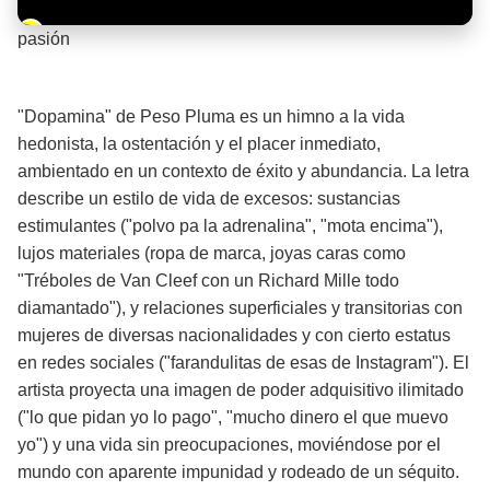
Barra de progreso de la reproducción
pasión
¡Significado de la letra de la canción! 🔥
"Dopamina" de Peso Pluma es un himno a la vida
hedonista, la ostentación y el placer inmediato,
ambientado en un contexto de éxito y abundancia. La letra
describe un estilo de vida de excesos: sustancias
estimulantes ("polvo pa la adrenalina", "mota encima"),
lujos materiales (ropa de marca, joyas caras como
"Tréboles de Van Cleef con un Richard Mille todo
diamantado"), y relaciones superficiales y transitorias con
mujeres de diversas nacionalidades y con cierto estatus
en redes sociales ("farandulitas de esas de Instagram"). El
artista proyecta una imagen de poder adquisitivo ilimitado
("lo que pidan yo lo pago", "mucho dinero el que muevo
yo") y una vida sin preocupaciones, moviéndose por el
mundo con aparente impunidad y rodeado de un séquito.