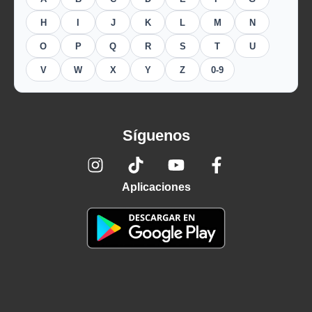
H
I
J
K
L
M
N
O
P
Q
R
S
T
U
V
W
X
Y
Z
0-9
Síguenos
Aplicaciones