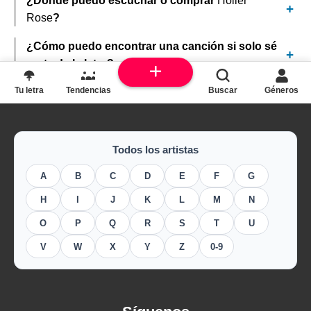
¿Dónde puedo escuchar o comprar
Holler
Rose
?
¿Cómo puedo encontrar una canción si solo sé
parte de la letra?
Tu letra
Tendencias
Buscar
Géneros
Todos los artistas
A
B
C
D
E
F
G
H
I
J
K
L
M
N
O
P
Q
R
S
T
U
V
W
X
Y
Z
0-9