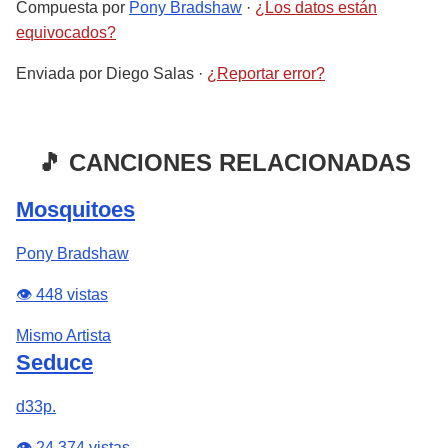
Compuesta por
Pony Bradshaw
·
¿Los datos están
equivocados?
Enviada por
Diego Salas
·
¿Reportar error?
🎵 CANCIONES RELACIONADAS
Mosquitoes
Pony Bradshaw
👁️ 448 vistas
Mismo Artista
Seduce
d33p.
👁️ 24,374 vistas