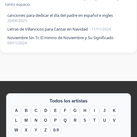
tanto espacio.
canciones para dedicar el día del padre en español e ingles
·
20/06/2025
Letras de Villancicos para Cantar en Navidad
· 11/11/2024
Noviembre Sin Ti: El Himno de Noviembre y Su Significado
·
09/11/2024
Todos los artistas
A
B
C
D
E
F
G
H
I
J
K
L
M
N
O
P
Q
R
S
T
U
V
W
X
Y
Z
0-9