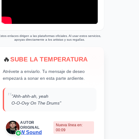
stos enlaces dirigen a las plataformas oficiales. Al usar estos servicios,
apoyas directamente a los artistas y sus regalías.
🔥
SUBE LA TEMPERATURA
Atrévete a enviarlo. Tu mensaje de deseo
empezará a sonar en esta parte ardiente.
"
"Ahh-ahh-ah, yeah
O-O-Ovy On The Drums"
AUTOR
Nueva línea en:
ORIGINAL
00:09
W Sound