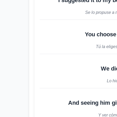
I suggested it to my b
Se lo propuse a m
You choose h
Tú la elige
We did
Lo hi
And seeing him gi
Y ver cóm