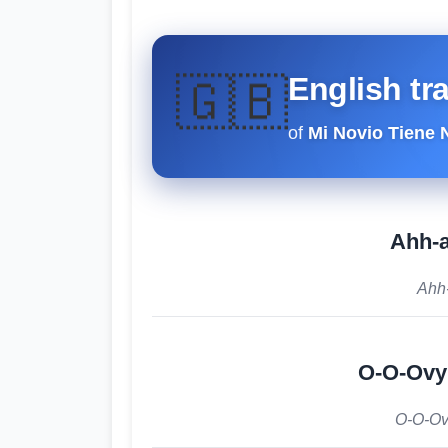
🇬🇧
English tr
of
Mi Novio Tiene 
Ahh-a
Ahh
O-O-Ovy
O-O-Ov