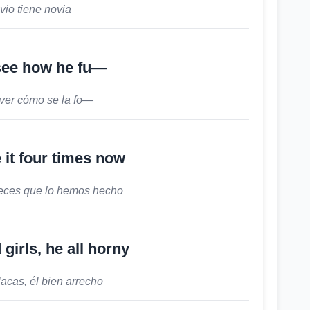
vio tiene novia
o see how he fu—
ver cómo se la fo—
 it four times now
veces que lo hemos hecho
girls, he all horny
lacas, él bien arrecho