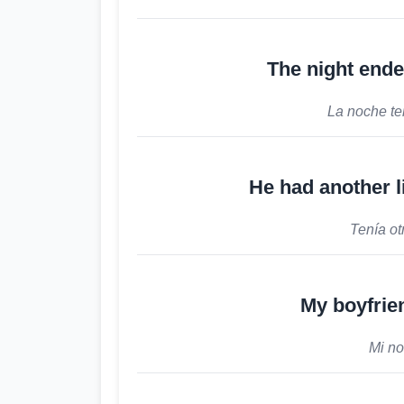
The night ende
La noche te
He had another li
Tenía otr
My boyfrien
Mi no