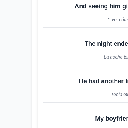
And seeing him gi
Y ver cóm
The night ende
La noche te
He had another li
Tenía otr
My boyfrien