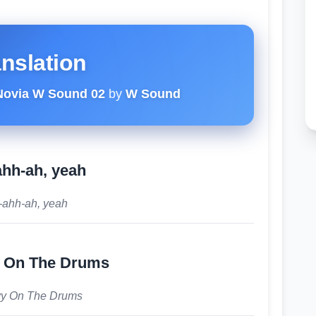
anslation
Novia W Sound 02
by
W Sound
hh-ah, yeah
-ahh-ah, yeah
 On The Drums
y On The Drums