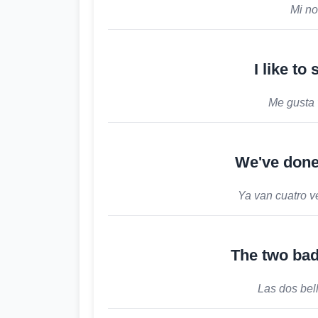
Mi no
I like t
Me gusta 
We've done
Ya van cuatro 
The two bad 
Las dos bel