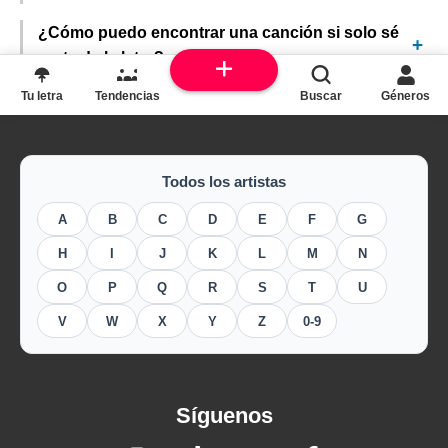
¿Cómo puedo encontrar una canción si solo sé
parte de la letra?
Tu letra
Tendencias
Buscar
Géneros
Todos los artistas
A
B
C
D
E
F
G
H
I
J
K
L
M
N
O
P
Q
R
S
T
U
V
W
X
Y
Z
0-9
Síguenos