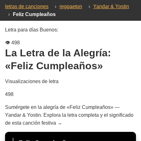
letras de canciones
›
reggaeton
›
Yandar & Yostin
›
Feliz Cumpleaños
Letra para días Buenos:
👁️
498
La Letra de la Alegría:
«Feliz Cumpleaños»
Visualizaciones de letra
498
Sumérgete en la alegría de «Feliz Cumpleaños» —
Yandar & Yostin. Explora la letra completa y el significado
de esta canción festiva →