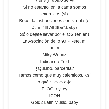
Viene y rápido se va
Si no estamo' en la cama somos
enemigos (sí)
Bebé, la instrucciones son simple (e'
Juhn "El All Star",baby)
Sólo déjate llevar por el OG (eh-eh)
La Asociación de lo 90 Pikete, mi
amor
Miky Woodz
Indicando Feid
¿Quiubo, parcerita?
Tamos como que muy calenticos, ¿sí
o qué?, je-je-je-je
El OG, ey, ey
ICON
Gold2 Latin Music, baby