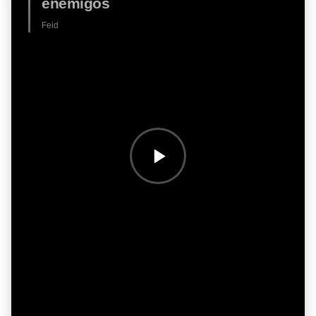
enemigos
Feid