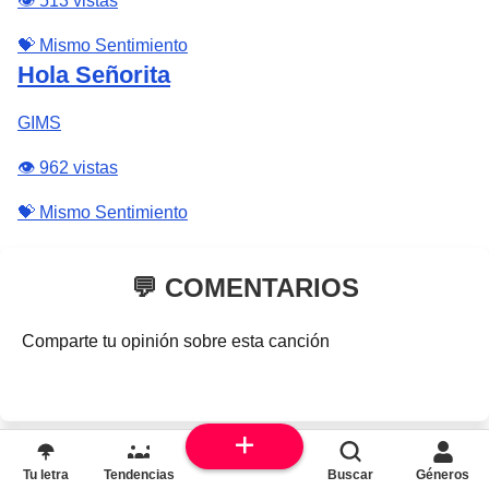
👁️ 513 vistas
💝 Mismo Sentimiento
Hola Señorita
GIMS
👁️ 962 vistas
💝 Mismo Sentimiento
💬 COMENTARIOS
Comparte tu opinión sobre esta canción
Tu letra
Tendencias
Buscar
Géneros
❓ PREGUNTAS FRECUENTES