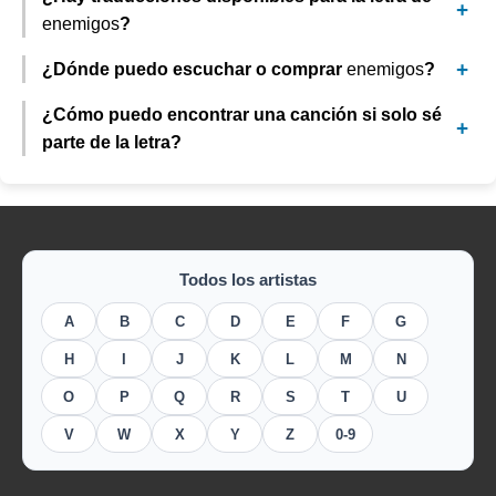
enemigos
?
¿Dónde puedo escuchar o comprar
enemigos
?
¿Cómo puedo encontrar una canción si solo sé
parte de la letra?
Todos los artistas
A
B
C
D
E
F
G
H
I
J
K
L
M
N
O
P
Q
R
S
T
U
V
W
X
Y
Z
0-9