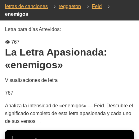
letras de canciones
›
reggaeton
›
Feid
›
enemigos
Letra para días Atrevidos:
👁️
767
La Letra Apasionada:
«enemigos»
Visualizaciones de letra
767
Analiza la intensidad de «enemigos» — Feid. Descubre el
significado completo de esta letra apasionada y cada uno
de sus versos →