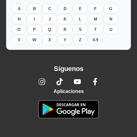
A
B
C
D
E
F
G
H
I
J
K
L
M
N
O
P
Q
R
S
T
U
V
W
X
Y
Z
0-9
Síguenos
Aplicaciones