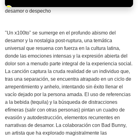
Barra de progreso de la reproducción
desamor o despecho
¡Significado de la letra de la canción! 💔
"Un x100to" se sumerge en el profundo abismo del
desamor y la nostalgia post-ruptura, una temática
universal que resuena con fuerza en la cultura latina,
donde las emociones intensas y la expresión abierta del
dolor son a menudo parte integral de la experiencia social.
La canción captura la cruda realidad de un individuo que,
tras una separación, se encuentra atrapado en un ciclo de
arrepentimiento y anhelo, intentando sin éxito llenar el
vacío dejado por la persona amada. El uso de referencias
a la bebida (tequila) y la búsqueda de distracciones
efímeras (salir con otras personas) pintan un cuadro de
evasión y autodestrucción, elementos recurrentes en
narrativas de desamor. La colaboración con Bad Bunny,
un artista que ha explorado magistralmente las