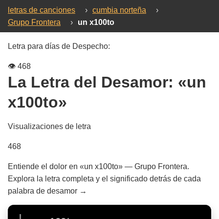
letras de canciones
›
cumbia norteña
›
Grupo Frontera
›
un x100to
Letra para días de Despecho:
👁️
468
La Letra del Desamor:
«un
x100to»
Visualizaciones de letra
468
Entiende el dolor en «un x100to» — Grupo Frontera.
Explora la letra completa y el significado detrás de cada
palabra de desamor →