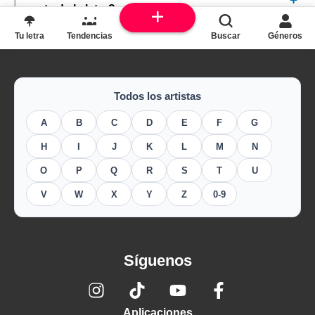
parte de la letra?
Tu letra
Tendencias
Buscar
Géneros
Todos los artistas
A
B
C
D
E
F
G
H
I
J
K
L
M
N
O
P
Q
R
S
T
U
V
W
X
Y
Z
0-9
Síguenos
Aplicaciones