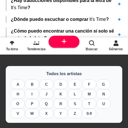
¿Hay traducciones disponibles para la letra de
It's Time
?
¿Dónde puedo escuchar o comprar
It's Time
?
¿Cómo puedo encontrar una canción si solo sé
parte de la letra?
Tu letra
Tendencias
Buscar
Géneros
Todos los artistas
A
B
C
D
E
F
G
H
I
J
K
L
M
N
O
P
Q
R
S
T
U
V
W
X
Y
Z
0-9