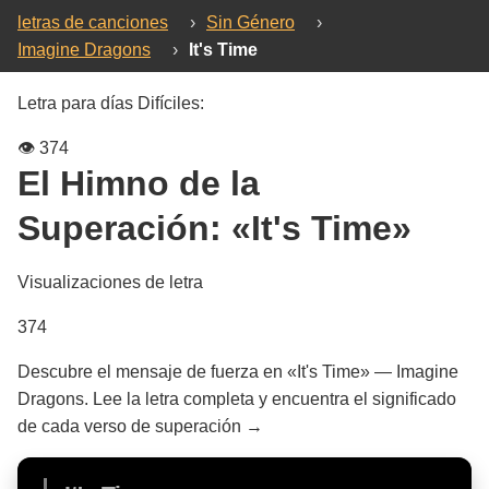
letras de canciones
›
Sin Género
›
Imagine Dragons
›
It's Time
Letra para días Difíciles:
👁️
374
El Himno de la
Superación:
«It's Time»
Visualizaciones de letra
374
Descubre el mensaje de fuerza en «It's Time» — Imagine
Dragons. Lee la letra completa y encuentra el significado
de cada verso de superación →