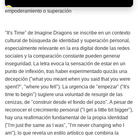
Barra de progreso de la reproducción
empoderamiento o superación
¡Significado de la letra de la canción! 💪
"It's Time" de Imagine Dragons se inscribe en un contexto
cultural de búsqueda de identidad y superación personal,
especialmente relevante en la era digital donde las redes
sociales y la comparación constante pueden generar
inseguridad. La letra evoca la sensación de estar en un
punto de inflexión, tras haber experimentado quizás una
decepción ("what you meant when you said that you were
spent?", "where you fell"). La urgencia de "empezar" ("It's
time to begin") sugiere una voluntad de resurgir de las
cenizas, de "construir desde el fondo del pozo". A pesar de
reconocer el crecimiento personal ("I get a little bit bigger"),
hay una reafirmación fundamental de la propia identidad
("I'm just the same as I was", "I'm never changing who I
am"), lo que revela un estilo artístico que combina la