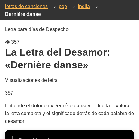
letras de canciones
›
pop
›
Indila
›
Dernière danse
Letra para días de Despecho:
👁️
357
La Letra del Desamor:
«Dernière danse»
Visualizaciones de letra
357
Entiende el dolor en «Dernière danse» — Indila. Explora
la letra completa y el significado detrás de cada palabra de
desamor →