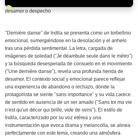
Barra de progreso de la reproducción
desamor o despecho
¡Significado de la letra de la canción! 💔
"Dernière danse" de Indila se presenta como un torbellino
emocional, sumergiéndose en la desolación y el anhelo
tras una pérdida sentimental. La letra, cargada de
imágenes de soledad ("Je déambule seule dans le métro")
y la búsqueda desesperada de consuelo en el movimiento
("Une dernière danse"), revela una profunda herida de
desamor. El contexto social y emocional parece reflejar
una experiencia de abandono o rechazo, donde la
protagonista se siente "sans importance" y su vida carece
de sentido en ausencia de un ser amado ("Sans toi ma vie
n'est qu'un décor qui brille, vide de sens"). El estilo de
Indila, caracterizado por su voz etérea y una
instrumentación que evoca drama y melancolía, se alinea
perfectamente con este tema, creando una atmósfera