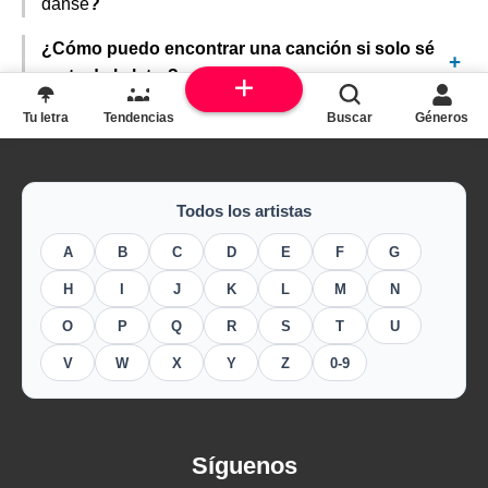
danse
?
¿Cómo puedo encontrar una canción si solo sé
parte de la letra?
Tu letra
Tendencias
Buscar
Géneros
Todos los artistas
A
B
C
D
E
F
G
H
I
J
K
L
M
N
O
P
Q
R
S
T
U
V
W
X
Y
Z
0-9
Síguenos