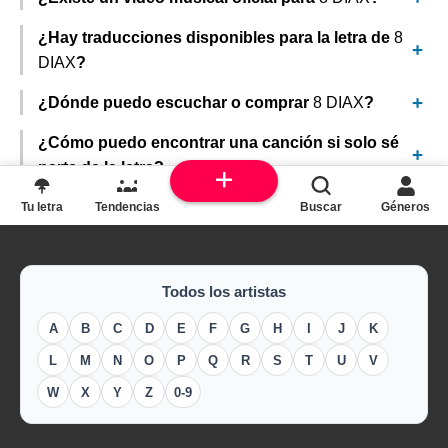
¿Hay traducciones disponibles para la letra de
8
DIAX
?
¿Dónde puedo escuchar o comprar
8 DIAX
?
¿Cómo puedo encontrar una canción si solo sé
parte de la letra?
Tu letra
Tendencias
Buscar
Géneros
Todos los artistas
A
B
C
D
E
F
G
H
I
J
K
L
M
N
O
P
Q
R
S
T
U
V
W
X
Y
Z
0-9