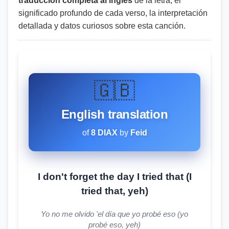
traducción completa al inglés
de la letra, el
significado profundo de cada verso, la interpretación
detallada y datos curiosos sobre esta canción.
🇬🇧
English translation
of
8 DIAX
by
Feid
I don't forget the day I tried that (I
tried that, yeh)
Yo no me olvido 'el día que yo probé eso (yo
probé eso, yeh)