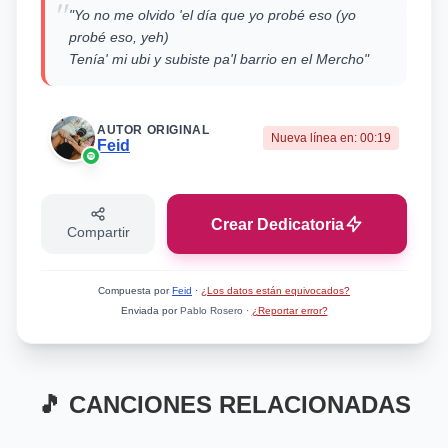
"
"Yo no me olvido 'el día que yo probé eso (yo
probé eso, yeh)
Tenía' mi ubi y subiste pa'l barrio en el Mercho"
AUTOR ORIGINAL
Nueva línea en:
00:19
Feid
Crear Dedicatoria
Compartir
Compuesta por
Feid
·
¿Los datos están equivocados?
Enviada por
Pablo Rosero
·
¿Reportar error?
🎵 CANCIONES RELACIONADAS