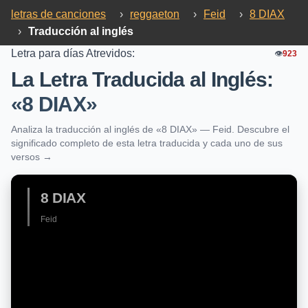
letras de canciones
›
reggaeton
›
Feid
›
8 DIAX
›
Traducción al inglés
Letra para días Atrevidos:
👁️
923
La Letra Traducida al Inglés:
«8 DIAX»
Analiza la traducción al inglés de «8 DIAX» — Feid. Descubre el
significado completo de esta letra traducida y cada uno de sus
versos →
8 DIAX
Feid