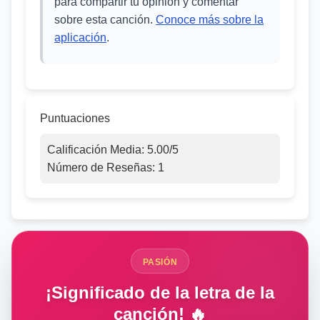
para compartir tu opinión y comentar
sobre esta canción.
Conoce más sobre la
aplicación
.
Puntuaciones
Calificación Media:
5.00
/5
Número de Reseñas:
1
PASIÓN
¡Significado de la letra de la
canción! 🔥