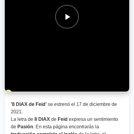
Barra de progreso de la reproducción
'8 DIAX de Feid'
se estrenó el
17 de diciembre de
2021
.
La letra de
8 DIAX
de
Feid
expresa un sentimiento
de
Pasión
. En esta página encontrarás la